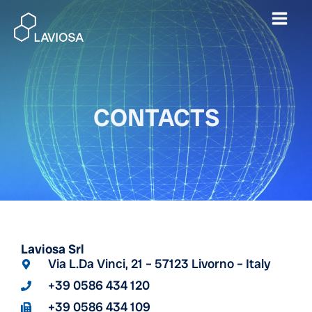
Skip
Mai
to
content
Men
CONTACTS
Laviosa Srl
Via L.Da Vinci, 21 – 57123 Livorno – Italy
+39 0586 434 120
+39 0586 434 109