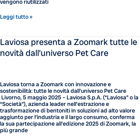
vengono riutilizzati
Leggi tutto »
Laviosa
Laviosa presenta a Zoomark tutte le
presenta
novità dall’universo Pet Care
a
Zoomark
tutte
le
novità
Laviosa torna a Zoomark con innovazione e
dall’universo
sostenibilità: tutte le novità dall’universo Pet Care
Pet
Livorno, 5 maggio 2025 – Laviosa S.p.A. (“Laviosa” o la
Care
“Società”), azienda leader nell’estrazione e
trasformazione di bentoniti in soluzioni ad alto valore
aggiunto per l’industria e il largo consumo, conferma
la sua partecipazione all’edizione 2025 di Zoomark, la
più grande