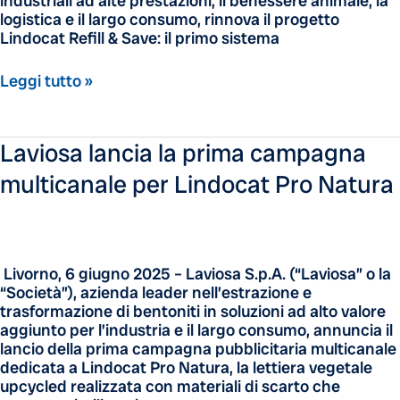
industriali ad alte prestazioni, il benessere animale, la
logistica e il largo consumo, rinnova il progetto
Lindocat Refill & Save: il primo sistema
Leggi tutto »
Laviosa
Laviosa lancia la prima campagna
lancia
multicanale per Lindocat Pro Natura
la
prima
campagna
multicanale
per
Livorno, 6 giugno 2025 – Laviosa S.p.A. (“Laviosa” o la
Lindocat
“Società”), azienda leader nell’estrazione e
Pro
trasformazione di bentoniti in soluzioni ad alto valore
Natura
aggiunto per l’industria e il largo consumo, annuncia il
lancio della prima campagna pubblicitaria multicanale
dedicata a Lindocat Pro Natura, la lettiera vegetale
upcycled realizzata con materiali di scarto che