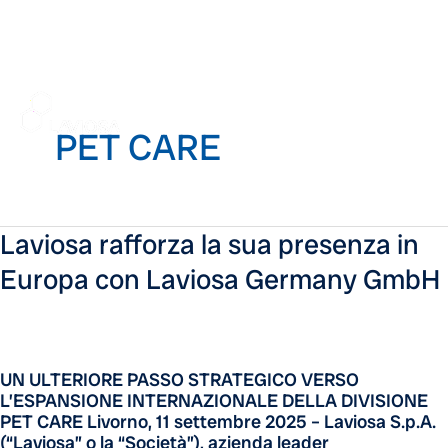
Vai
Mai
al
contenuto
PET CARE
Men
Laviosa
Laviosa rafforza la sua presenza in
rafforza
Europa con Laviosa Germany GmbH
la
sua
presenza
in
Europa
UN ULTERIORE PASSO STRATEGICO VERSO
con
L’ESPANSIONE INTERNAZIONALE DELLA DIVISIONE
Laviosa
PET CARE Livorno, 11 settembre 2025 – Laviosa S.p.A.
Germany
(“Laviosa” o la “Società”), azienda leader
GmbH