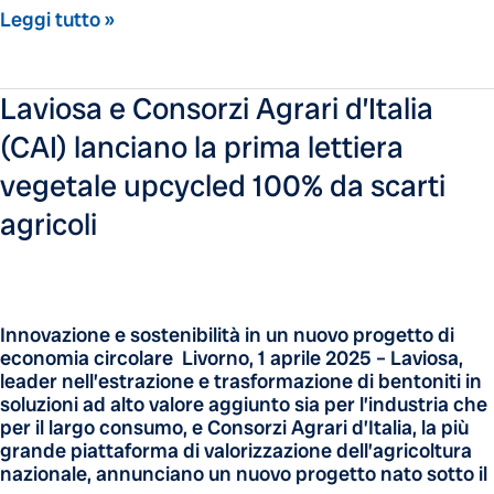
Leggi tutto »
Laviosa
Laviosa e Consorzi Agrari d’Italia
e
(CAI) lanciano la prima lettiera
Consorzi
Agrari
vegetale upcycled 100% da scarti
d’Italia
(CAI)
agricoli
lanciano
la
prima
lettiera
vegetale
Innovazione e sostenibilità in un nuovo progetto di
upcycled
economia circolare Livorno, 1 aprile 2025 – Laviosa,
100%
leader nell’estrazione e trasformazione di bentoniti in
da
soluzioni ad alto valore aggiunto sia per l’industria che
scarti
per il largo consumo, e Consorzi Agrari d’Italia, la più
agricoli
grande piattaforma di valorizzazione dell’agricoltura
nazionale, annunciano un nuovo progetto nato sotto il